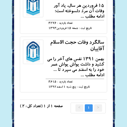
15 فروردینِ هر سال، یاد آور
وفات آن مرد دلسوخته است؛
ادامه مطلب ...
تعداد بازدید : 4276
تاریخ ثبت : جمعه 15 فروردين1393
سالگرد وفات حجت الاسلام
آقاییان
بهمن 1391 نفس های آخر را می
كشید و داشت یواش یواش عمر
خود را به اسفند می سپرد تا ...
ادامه مطلب ...
تعداد بازدید : 4615
تاریخ ثبت : پنج شنبه 1 اسفند1392
صفحه
1
از 1 (تعداد کل : 2 )
>
1
<