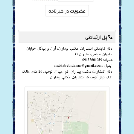
پل ارتباطی
دفتر نمایندگی انتشارات مکتب بیداران: آران و بیدگل، خیابان
سلیمان صباحی، سلیمان 33
همراه: 09132601039
ایمیل: maktabebidaran@gmail.com
دفتر انتشارات مکتب بیداران: قم، میدان توحید، 20 متری مالک
اشتر، نبش کوچه 6، انتشارات مکتب بیداران