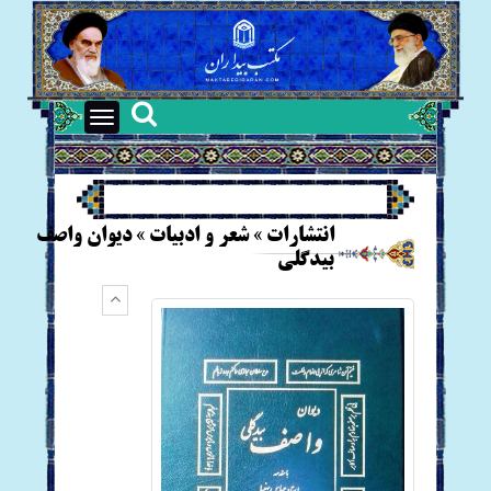
Toggle
navigation
انتشارات » شعر و ادبیات » دیوان واصف
بیدگلی