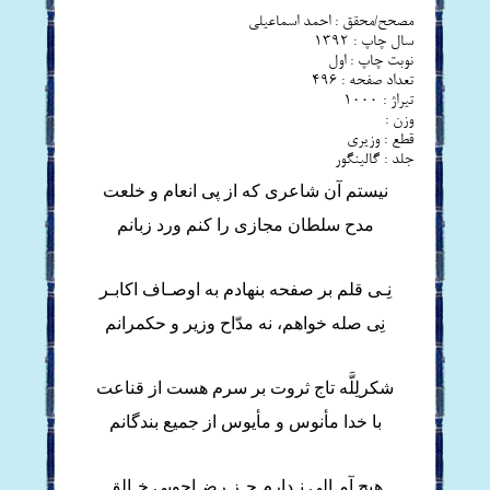
مصحح/محقق : احمد اسماعیلی
سال چاپ : 1392
نوبت چاپ : اول
تعداد صفحه : 496
تيراژ : 1000
وزن : -
قطع : وزیری
جلد : گالینگور
نیستم آن شاعری که از پی انعام و خلعت
مدح سلطان مجازی را کنم ورد زبانم
نِـی قلم بر صفحه بنهادم به اوصـاف اکابـر
نِی صله خواهم، نه مدّاح وزیر و حکمرانم
شکرلِلَّه تاج ثروت بر سرم هست از قناعت
با خدا مأنوس و مأیوس از جمیع بندگانم
هیچ آمـالی نـدارم جـز رضـاجویی خـالق