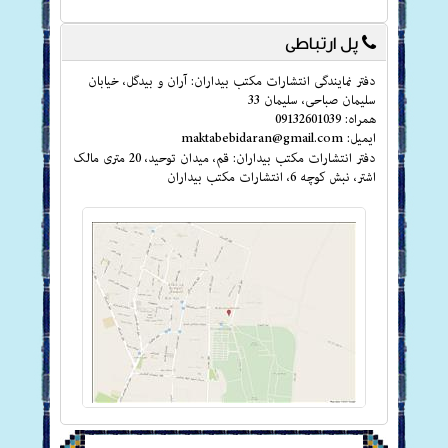
پل ارتباطی
دفتر نمایندگی انتشارات مکتب بیداران: آران و بیدگل، خیابان
سلیمان صباحی، سلیمان 33
همراه: 09132601039
ایمیل: maktabebidaran@gmail.com
دفتر انتشارات مکتب بیداران: قم، میدان توحید، 20 متری مالک
اشتر، نبش کوچه 6، انتشارات مکتب بیداران